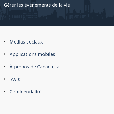
Gérer les événements de la vie
À
Médias sociaux
propos
Applications mobiles
de
ce
À propos de Canada.ca
site
Avis
Confidentialité