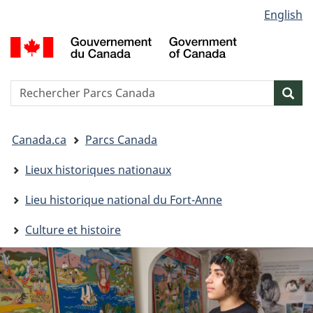
Sélection
English
Passer
Passer
Passer
de
au
à
à
G
contenu
« Au
la
la
d
principal
sujet
version
C
langue
du
HTML
/
Reserche
S
Res
gouvernement »
simplifiée
G
w
o
Vous
C
Canada.ca
Parcs Canada
êtes
ici&nbsp;:
Lieux historiques nationaux
Lieu historique national du Fort-Anne
Culture et histoire