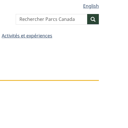
English
Search
Resercher
website
Activités et expériences