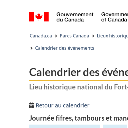
Sélection
de
la
Vous
langue
Canada.ca
Parcs Canada
Lieux historiq
êtes
ici&nbsp;:
Calendrier des événements
Calendrier des évé
Lieu historique national du For
Retour au calendrier
Journée fifres, tambours et man