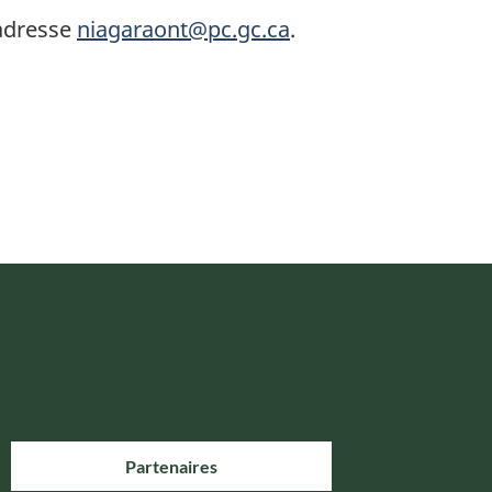
’adresse
niagaraont@pc.gc.ca
.
Partenaires