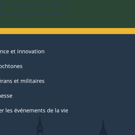
bonnez-vous à l’infolettre
éléchargez l’application
ence et innovation
ochtones
rans et militaires
nesse
er les événements de la vie