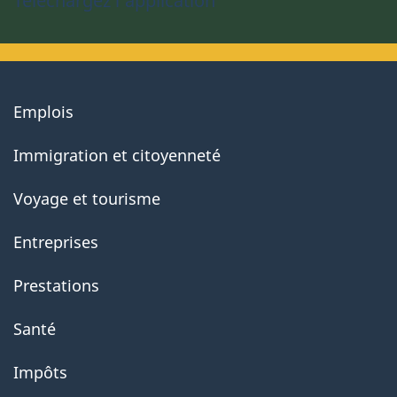
Téléchargez l’application
About
Emplois
government
Immigration et citoyenneté
Voyage et tourisme
Entreprises
Prestations
Santé
Impôts