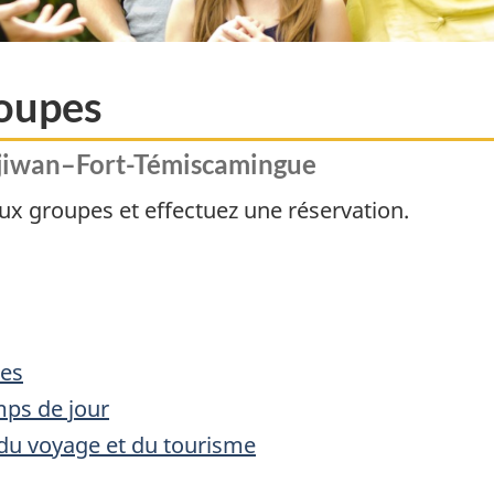
roupes
djiwan–Fort-Témiscamingue
aux groupes et effectuez une réservation.
res
mps de jour
 du voyage et du tourisme