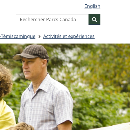
English
Search
Resercher
website
rt-Témiscamingue
Activités et expériences