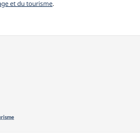
age et du tourisme
.
urisme