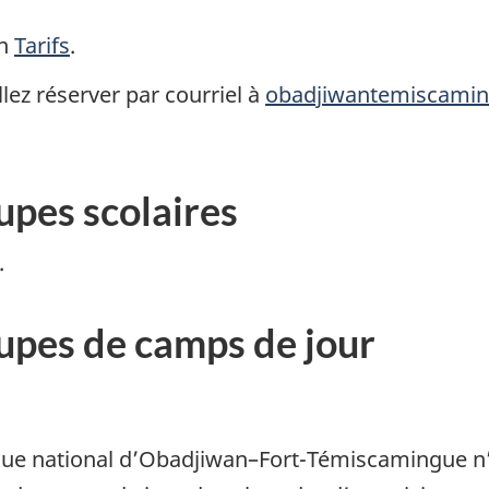
on
Tarifs
.
lez réserver par courriel à
obadjiwantemiscamin
upes scolaires
.
oupes de camps de jour
ique national d’Obadjiwan–Fort-Témiscamingue 