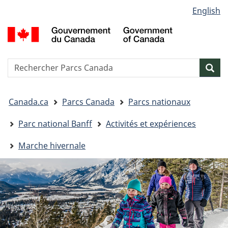
Sélection
English
Passer
Passer
Passer
de
au
à
à
G
contenu
« Au
la
la
d
principal
sujet
version
C
langue
du
HTML
/
Reserche
S
Res
gouvernement »
simplifiée
G
w
o
Vous
C
Canada.ca
Parcs Canada
Parcs nationaux
êtes
ici&nbsp;:
Parc national Banff
Activités et expériences
Marche hivernale