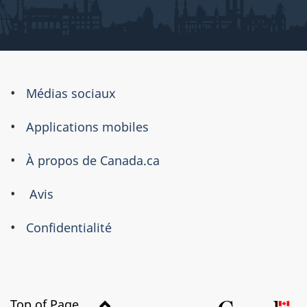
À
Médias sociaux
propos
Applications mobiles
de
ce
À propos de Canada.ca
site
Avis
Confidentialité
Top of Page