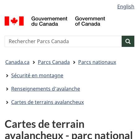
Sélection
English
Passer
Passer
Passer
de
au
à
à
G
contenu
« Au
la
la
d
principal
sujet
version
C
langue
du
HTML
/
Reserche
S
Res
gouvernement »
simplifiée
G
w
o
Vous
C
Canada.ca
Parcs Canada
Parcs nationaux
êtes
ici&nbsp;:
Sécurité en montagne
Renseignements d'avalanche
Cartes de terrains avalancheux
Cartes de terrain
avalancheux - parc national