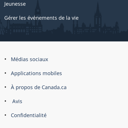
Jeunesse
Gérer les événements de la vie
À
Médias sociaux
propos
Applications mobiles
de
ce
À propos de Canada.ca
site
Avis
Confidentialité