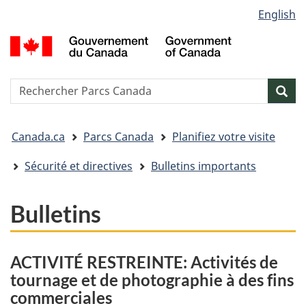
Sélection
English
Passer
Passer
Passer
de
au
à
à
G
contenu
« Au
la
la
d
principal
sujet
version
C
langue
du
HTML
/
Reserche
S
Res
gouvernement »
simplifiée
G
w
o
Vous
C
Canada.ca
Parcs Canada
Planifiez votre visite
êtes
ici&nbsp;:
Sécurité et directives
Bulletins importants
Bulletins
ACTIVITÉ RESTREINTE: Activités de
tournage et de photographie à des fins
commerciales