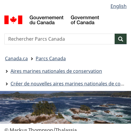
Sélection
English
Passer
Passer
Passer
de
au
à
à
G
contenu
« Au
la
la
d
principal
sujet
version
C
langue
du
HTML
/
Reserche
S
Res
gouvernement »
simplifiée
G
w
o
Vous
C
Canada.ca
Parcs Canada
êtes
ici&nbsp;:
Aires marines nationales de conservation
Créer de nouvelles aires marines nationales de conservation
© Markus Thompson/Thalassia