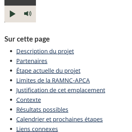
Lire
Activer
le
mode
muet
Sur cette page
Description du projet
Partenaires
Étape actuelle du projet
Limites de la RAMNC-APCA
Justification de cet emplacement
Contexte
Résultats possibles
Calendrier et prochaines étapes
Liens connexes