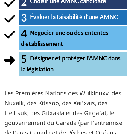
2
Étape
Choisir une AMNC candidate
terminée
3
Étape
Évaluer la faisabilité d'une AMNC
terminée
4
Étape
Négocier une ou des ententes
d'établissement
terminée
5
Étape
Désigner et protéger l'AMNC dans
la législation
en
cours
Les Premières Nations des Wuikinuxv, des
Nuxalk, des Kitasoo, des Xai'xais, des
Heiltsuk, des Gitxaała et des Gitga'at, le
gouvernement du Canada (par l’entremise
de Parcs Canada et de Pêches et Océans