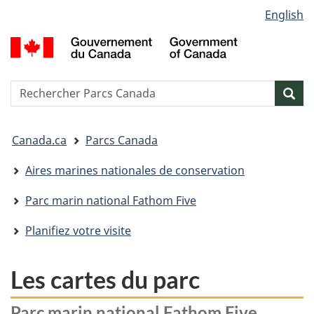
Sélection
English
Passer
Passer
Passer
de
au
à
à
G
contenu
« Au
la
la
d
principal
sujet
version
C
langue
du
HTML
/
Reserche
S
Res
gouvernement »
simplifiée
G
w
o
Vous
C
Canada.ca
Parcs Canada
êtes
ici&nbsp;:
Aires marines nationales de conservation
Parc marin national Fathom Five
Planifiez votre visite
Les cartes du parc
Parc marin national Fathom Five