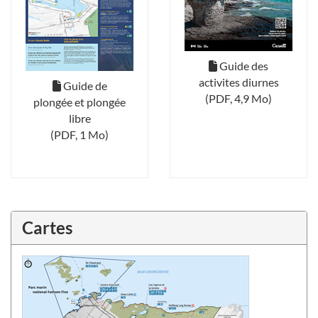
Download PDF
Download
Guide des
activites diurnes
PDF
Download PDF
Download
Guide de
(PDF, 4,9 Mo)
plongée et plongée
PDF
libre
(PDF, 1 Mo)
Cartes