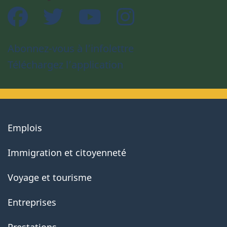
Facebook
Twitter
YouTube
Instagram
Abonnez-vous à l’infolettre
Téléchargez l’application
About
Emplois
government
Immigration et citoyenneté
Voyage et tourisme
Entreprises