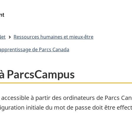
Passer
Passer
Passer
au
à
à
Gouvernement
Reserche
contenu
« Au
la
du
principal
sujet
version
Canada
du
HTML
/
Net
Ressources humaines et mieux-être
gouvernement »
simplifiée
Government
’apprentissage de Parcs Canada
of
Canada
 à ParcsCampus
accessible à partir des ordinateurs de Parcs Can
iguration initiale du mot de passe doit être effe