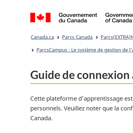
Sélection
de
la
Vous
langue
Canada.ca
Parcs Canada
Parcs(EXTRA)
êtes
ici&nbsp;:
ParcsCampus : Le système de gestion de l
Guide de connexion
Cette plateforme d’apprentissage est 
personnels. Veuillez noter que la conf
Canada.