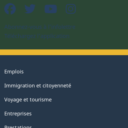
Facebook
Twitter
YouTube
Instagram
Abonnez-vous à l’infolettre
Téléchargez l’application
About
Emplois
government
Immigration et citoyenneté
Voyage et tourisme
Entreprises
Prestations