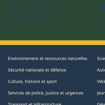
Parcs urbains nationaux
Nature et sciences
Culture et histoire
A
T
Environnement et ressources naturelles
Sci
Sécurité nationale et défense
Aut
Culture, histoire et sport
Vété
Services de police, justice et urgences
Jeu
Transport et infrastructure
Gér