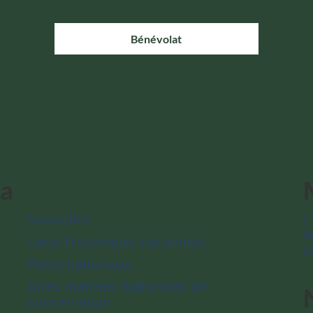
Bénévolat
da
Nouvelles
L
M
Lieux historiques nationaux
C
Parcs nationaux
Aires marines nationales de
conservation