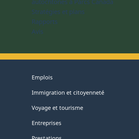
autochtones à Parcs Canada
Stratégies et plans
Rapports
Avis
About
Emplois
government
Immigration et citoyenneté
Voyage et tourisme
Entreprises
Prestations