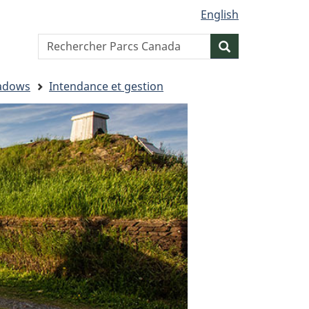
English
Search
Resercher
website
eadows
Intendance et gestion