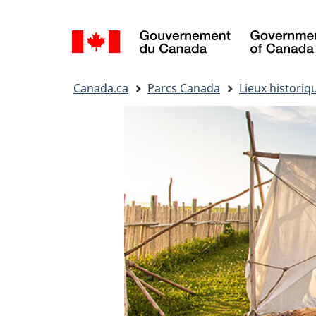
Sélection
de
la
Vous
langue
Canada.ca
Parcs Canada
Lieux historiq
êtes
ici&nbsp;: