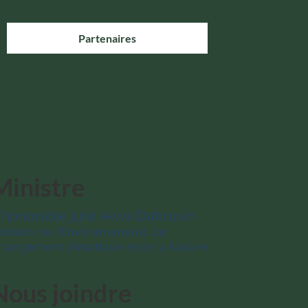
Partenaires
Ministre
’honorable Julie Aviva Dabrusin
inistre de l’Environnement, du
hangement climatique et de la Nature
Nous joindre