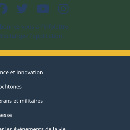
Facebook
Twitter
YouTube
Instagram
bonnez-vous à l’infolettre
éléchargez l’application
ence et innovation
ochtones
rans et militaires
nesse
er les événements de la vie