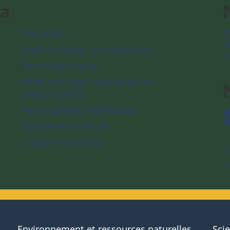
da
Nouvelles
L
M
Lieux historiques nationaux
C
Parcs nationaux
Aires marines nationales de
conservation
Parcs urbains nationaux
Nature et sciences
Culture et histoire
A
T
Environnement et ressources naturelles
Sci