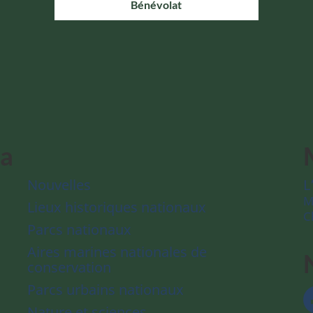
Bénévolat
da
Nouvelles
L
M
Lieux historiques nationaux
C
Parcs nationaux
Aires marines nationales de
conservation
Parcs urbains nationaux
Nature et sciences