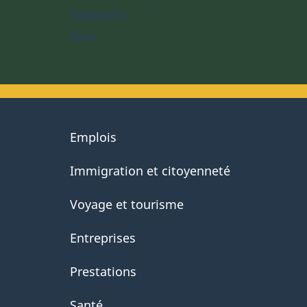
Rapports
Avis
About
Emplois
government
Immigration et citoyenneté
Voyage et tourisme
Entreprises
Prestations
Santé