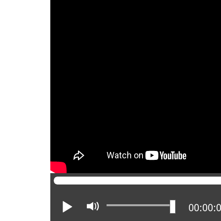
Lire
Activer
Positio
00:00:
le