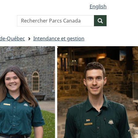
English
Search
Resercher
website
s-de-Québec
Intendance et gestion