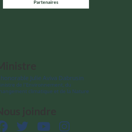
Partenaires
Ministre
’honorable Julie Aviva Dabrusin
inistre de l’Environnement, du
hangement climatique et de la Nature
Nous joindre
Facebook
Twitter
YouTube
Instagram