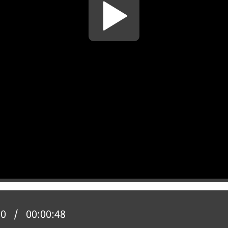
n actuelle :
00
Temps total :
00:00:48