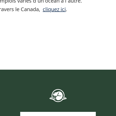
mplois variés d’un océan à l’autre.
travers le Canada,
cliquez ici
.