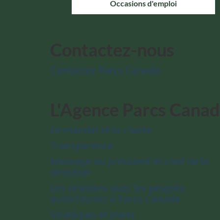
Occasions d'emploi
Contactez-nous
Contactez Parcs Canada
L'Agence Parcs Cana
Le mandat et la charte
Transparence
Message du président et chef de la
direction
Les relations avec les peuples
autochtones à Parcs Canada
Stratégies et plans