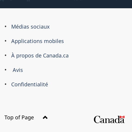
À
Médias sociaux
propos
Applications mobiles
de
ce
À propos de Canada.ca
site
Avis
Confidentialité
Top of Page