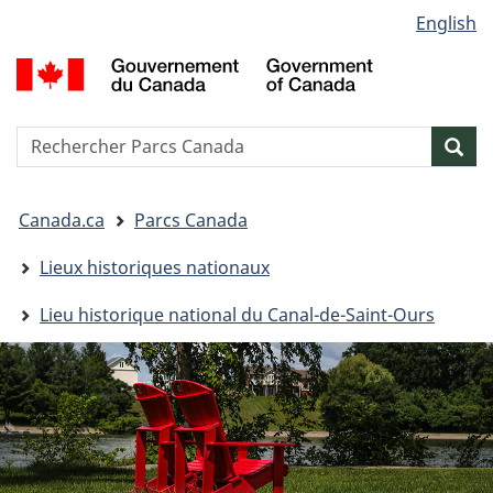
Sélection
English
Passer
Passer
Passer
de
au
à
à
G
contenu
« Au
la
la
d
principal
sujet
version
C
langue
du
HTML
/
Reserche
S
Res
gouvernement »
simplifiée
G
w
o
Vous
C
Canada.ca
Parcs Canada
êtes
ici&nbsp;:
Lieux historiques nationaux
Lieu historique national du Canal-de-Saint-Ours