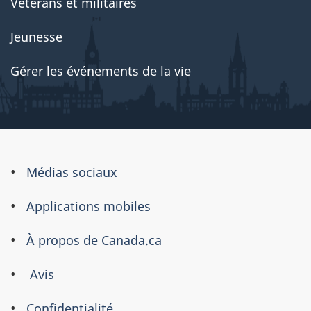
Vétérans et militaires
Jeunesse
Gérer les événements de la vie
À
Médias sociaux
propos
Applications mobiles
de
ce
À propos de Canada.ca
site
Avis
Confidentialité