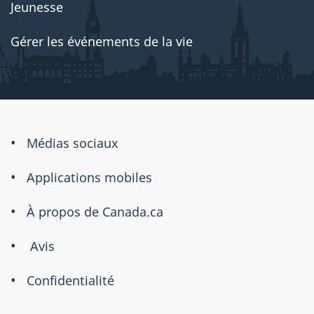
Jeunesse
Gérer les événements de la vie
À
Médias sociaux
propos
Applications mobiles
de
ce
À propos de Canada.ca
site
Avis
Confidentialité