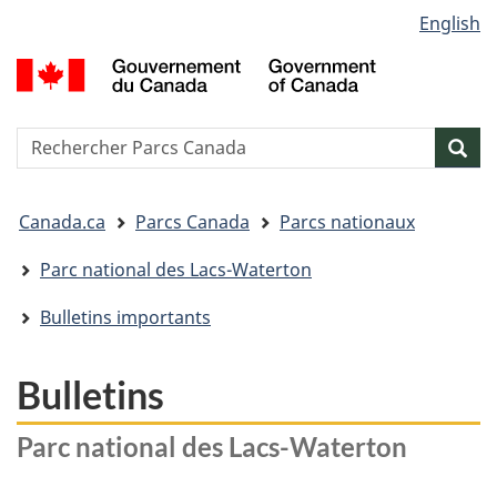
Sélection
English
Passer
Passer
Passer
de
au
à
à
G
contenu
« Au
la
la
d
principal
sujet
version
C
langue
du
HTML
/
Reserche
S
Res
gouvernement »
simplifiée
G
w
o
Vous
C
Canada.ca
Parcs Canada
Parcs nationaux
êtes
ici&nbsp;:
Parc national des Lacs-Waterton
Bulletins importants
Bulletins
Parc national des Lacs-Waterton