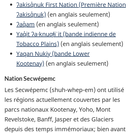
ʔakisq̓nuk First Nation (Première Nation
ʔakisq̓nuk)
(en anglais seulement)
ʔaq̓am
(en anglais seulement)
Yaq̓it ʔa·knuqⱡiʾit (bande indienne de
Tobacco
Plains)
(en anglais seulement)
Yaqan Nukiy (bande Lower
Kootenay)
(en anglais seulement)
Nation Secwépemc
Les Secwépemc (shuh-whep-em) ont utilisé
les régions actuellement couvertes par les
parcs nationaux Kootenay, Yoho, Mont
Revelstoke, Banff, Jasper et des Glaciers
depuis des temps immémoriaux; bien avant