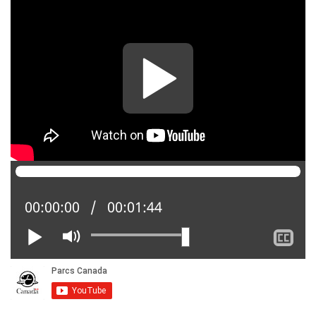
Position actuelle :
00:00:00
Temps total :
00:01:44
Lire
Activer
Af
le
le
mode
so
muet
tit