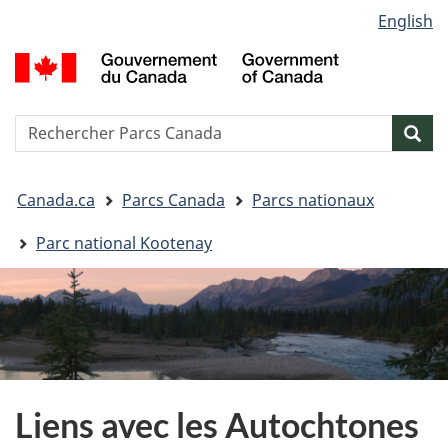
Sélection
English
Passer
Passer
Passer
de
au
à
à
G
contenu
« Au
la
la
d
principal
sujet
version
C
langue
du
HTML
/
Reserche
S
Res
gouvernement »
simplifiée
G
w
o
Vous
C
Canada.ca
Parcs Canada
Parcs nationaux
êtes
ici&nbsp;:
Parc national Kootenay
Liens avec les Autochtones