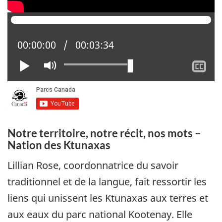
Position actuelle :
00:00:00
Temps total :
00:03:34
Lire
Activer
Af
le
le
mode
so
muet
tit
Notre territoire, notre récit, nos mots –
Nation des Ktunaxas
Lillian Rose, coordonnatrice du savoir
traditionnel et de la langue, fait ressortir les
liens qui unissent les Ktunaxas aux terres et
aux eaux du parc national Kootenay. Elle