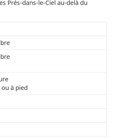
es Prés-dans-le-Ciel au-delà du
obre
obre
ure
 ou à pied