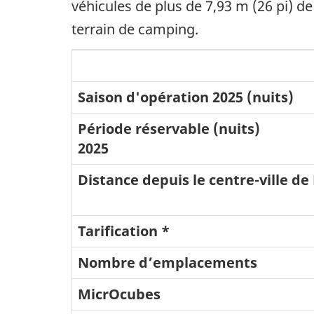
véhicules de plus de 7,93 m (26 pi) 
terrain de camping.
Campings
du
Saison d'opération 2025 (nuits)
Parc
Période réservable (nuits)
national
2025
du
Distance depuis le centre-ville de
Mont-
Revelstoke
Tarification *
Nombre d’emplacements
MicrOcubes