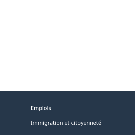
About
Emplois
government
Immigration et citoyenneté