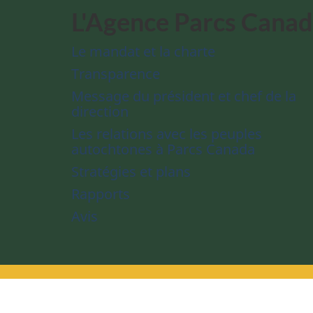
L'Agence Parcs Cana
Le mandat et la charte
Transparence
Message du président et chef de la
direction
Les relations avec les peuples
autochtones à Parcs Canada
Stratégies et plans
Rapports
Avis