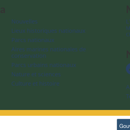
da
Nouvelles
L
M
Lieux historiques nationaux
C
Parcs nationaux
Aires marines nationales de
conservation
Parcs urbains nationaux
Nature et sciences
Culture et histoire
A
T
Gou