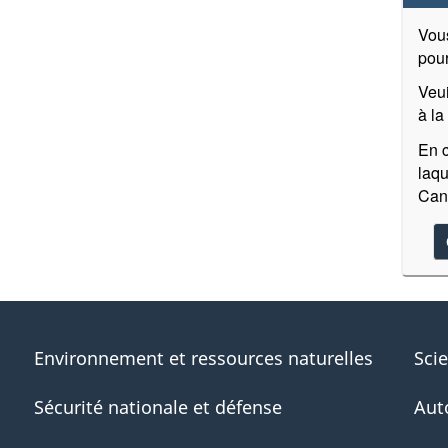
Vous
pour
Veui
à la
En c
laqu
Can
Environnement et ressources naturelles
Sci
Sécurité nationale et défense
Aut