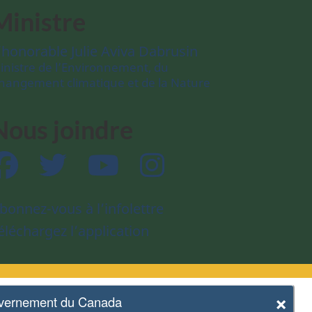
Ministre
’honorable Julie Aviva Dabrusin
inistre de l’Environnement, du
hangement climatique et de la Nature
Nous joindre
Facebook
Twitter
YouTube
Instagram
bonnez-vous à l’infolettre
éléchargez l’application
×
vernement du Canada