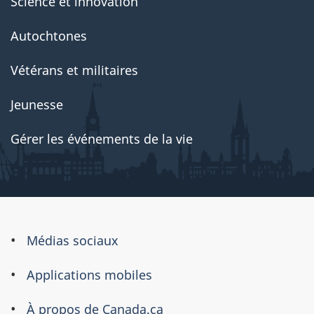
Science et innovation
Autochtones
Vétérans et militaires
Jeunesse
Gérer les événements de la vie
À
Médias sociaux
propos
Applications mobiles
de
À propos de Canada.ca