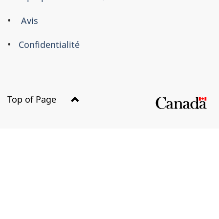
ce
site
Avis
Confidentialité
Top of Page