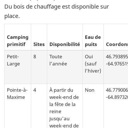
Du bois de chauffage est disponible sur
place.
Camping
Eau de
primitif
Sites
Disponibilité
puits
Coordon
Petit-
8
Toute
Oui
46.793895
Large
l'année
(sauf
-64.97651
l'hiver)
Pointe-à-
4
À partir du
Non
46.779006
Maxime
week-end de
-64.89732
la fête de la
reine
jusqu'au
week-end de