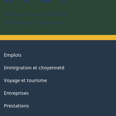
Abonnez-vous à l’infolettre
Téléchargez l’application
About
Emplois
government
Immigration et citoyenneté
Voyage et tourisme
Entreprises
Prestations