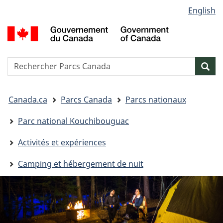
Sélection
English
Passer
Passer
Passer
de
au
à
à
G
contenu
« Au
la
la
d
principal
sujet
version
C
langue
du
HTML
/
Reserche
S
Res
gouvernement »
simplifiée
G
w
o
Vous
C
Canada.ca
Parcs Canada
Parcs nationaux
êtes
ici&nbsp;:
Parc national Kouchibouguac
Activités et expériences
Camping et hébergement de nuit