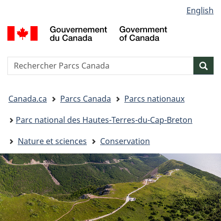
Sélection
English
Passer
Passer
Passer
de
au
à
à
G
contenu
« Au
la
la
d
principal
sujet
version
C
langue
du
HTML
/
Reserche
S
Res
gouvernement »
simplifiée
G
w
o
Vous
C
Canada.ca
Parcs Canada
Parcs nationaux
êtes
ici&nbsp;:
​Parc national des Hautes-Terres-du-Cap-Breton
Nature et sciences
Conservation