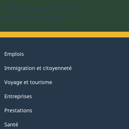
Abonnez-vous à l’infolettre
Téléchargez l’application
About
Emplois
government
Immigration et citoyenneté
Voyage et tourisme
Entreprises
Prestations
Santé