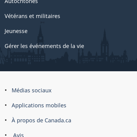
Autochtones
Vétérans et militaires
Jeunesse
Gérer les événements de la vie
À
Médias sociaux
propos
Applications mobiles
de
ce
À propos de Canada.ca
site
Avis