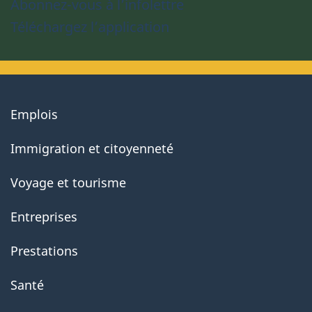
Abonnez-vous à l’infolettre
Téléchargez l’application
About
Emplois
government
Immigration et citoyenneté
Voyage et tourisme
Entreprises
Prestations
Santé