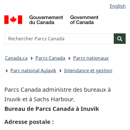
Sélection
English
Passer
Passer
Passer
de
au
à
à
G
contenu
« Au
la
la
d
principal
sujet
version
C
langue
du
HTML
/
Reserche
S
Res
gouvernement »
simplifiée
G
w
o
Vous
C
Canada.ca
Parcs Canada
Parcs nationaux
êtes
ici&nbsp;:
Parc national Aulavik
Intendance et gestion
Parcs Canada administre des bureaux à
Inuvik et à Sachs Harbour.
Bureau de Parcs Canada à Inuvik
Adresse postale :