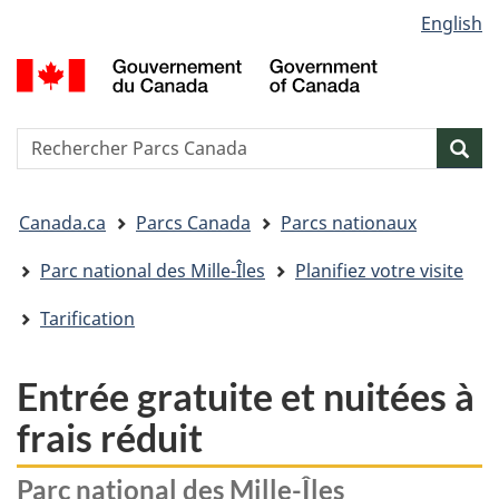
Sélection
English
Passer
Passer
Passer
de
au
à
à
G
contenu
« Au
la
la
d
principal
sujet
version
C
langue
du
HTML
/
Reserche
S
Res
gouvernement »
simplifiée
G
w
o
Vous
C
Canada.ca
Parcs Canada
Parcs nationaux
êtes
ici&nbsp;:
Parc national des Mille-Îles
Planifiez votre visite
Tarification
Entrée gratuite et nuitées à
frais réduit
Parc national des Mille-Îles