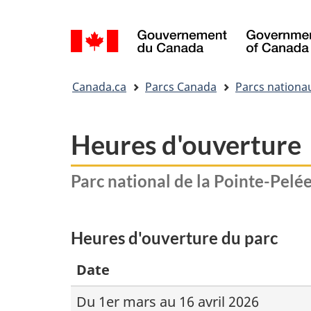
Sélection
de
la
Vous
langue
Canada.ca
Parcs Canada
Parcs nationa
êtes
ici&nbsp;:
Heures d'ouverture
Parc national de la Pointe-Pelé
Heures d'ouverture du parc
Date
Du 1er mars au 16 avril 2026