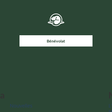
Bénévolat
da
Nouvelles
L
M