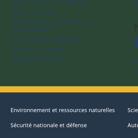
Lieux historiques nationaux
C
Parcs nationaux
Aires marines nationales de
conservation
Parcs urbains nationaux
Nature et sciences
Culture et histoire
A
T
Environnement et ressources naturelles
Sci
Sécurité nationale et défense
Aut