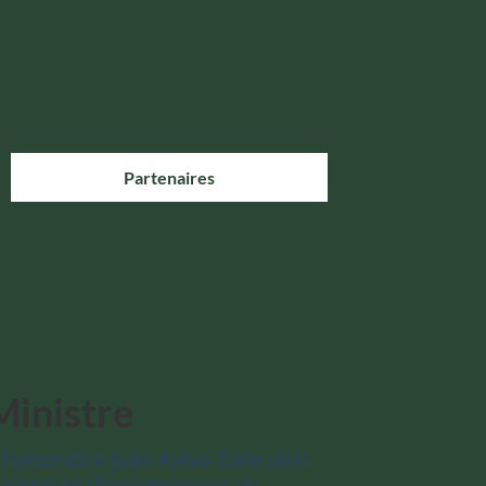
Partenaires
Ministre
’honorable Julie Aviva Dabrusin
inistre de l’Environnement, du