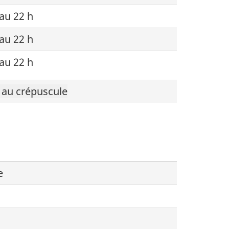
au 22 h
au 22 h
au 22 h
 au crépuscule
ne