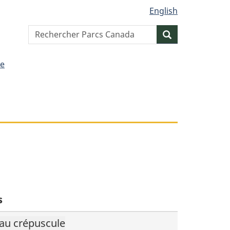
English
Search
Resercher
website
te
s
 au crépuscule