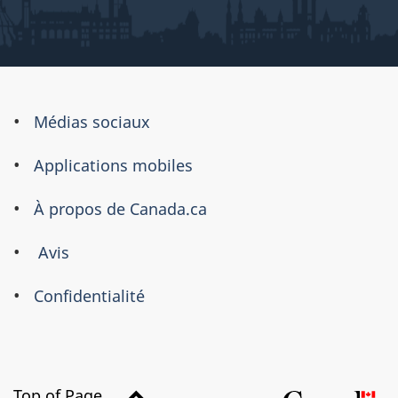
À
Médias sociaux
propos
Applications mobiles
de
ce
À propos de Canada.ca
site
Avis
Confidentialité
Top of Page