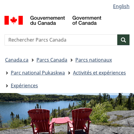
Sélection
English
Passer
Passer
Passer
de
au
à
à
G
contenu
« Au
la
la
d
principal
sujet
version
C
langue
du
HTML
/
Reserche
S
Res
gouvernement »
simplifiée
G
w
o
Vous
C
Canada.ca
Parcs Canada
Parcs nationaux
êtes
ici&nbsp;:
Parc national Pukaskwa
Activités et expériences
Expériences