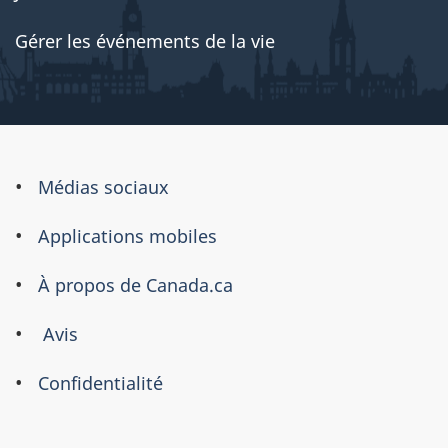
Gérer les événements de la vie
À
Médias sociaux
propos
Applications mobiles
de
ce
À propos de Canada.ca
site
Avis
Confidentialité