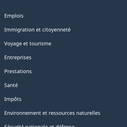
About
Emplois
government
Immigration et citoyenneté
Voyage et tourisme
Entreprises
Prestations
Santé
Impôts
Environnement et ressources naturelles
Sécurité nationale et défense