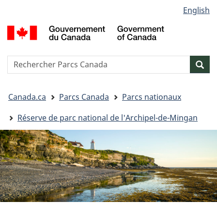
Sélection
English
Passer
Passer
Passer
de
au
à
à
G
contenu
« Au
la
la
d
principal
sujet
version
C
langue
du
HTML
/
Reserche
S
Res
gouvernement »
simplifiée
G
w
o
Vous
C
Canada.ca
Parcs Canada
Parcs nationaux
êtes
ici&nbsp;:
Réserve de parc national de l'Archipel-de-Mingan