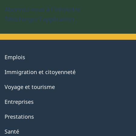
Abonnez-vous à l’infolettre
Téléchargez l’application
About
Emplois
government
Immigration et citoyenneté
Voyage et tourisme
Entreprises
Prestations
Santé