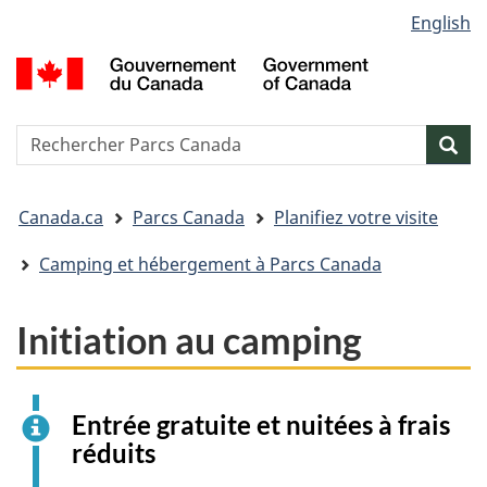
Sélection
English
Passer
Passer
Passer
de
au
à
à
G
contenu
« Au
la
la
d
principal
sujet
version
C
langue
du
HTML
/
Reserche
S
Res
gouvernement »
simplifiée
G
w
o
Vous
C
Canada.ca
Parcs Canada
Planifiez votre visite
êtes
ici&nbsp;:
Camping et hébergement à Parcs Canada
Initiation au camping
Entrée gratuite et nuitées à frais
réduits