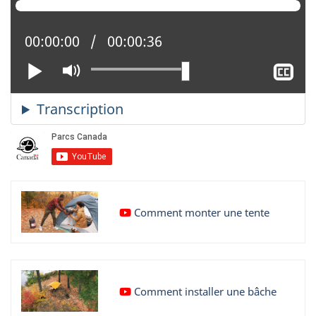
Position actuelle :
00:00:00
Temps total :
00:00:36
Lire
Activer
Af
le
le
mode
so
muet
tit
Vidéo
Comment monter une tente
YouTube
:
Vidéo
Comment installer une bâche
YouTube