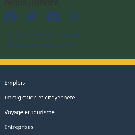
Nous joindre
Facebook
Twitter
YouTube
Instagram
Abonnez-vous à l’infolettre
Téléchargez l’application
About
Emplois
government
Immigration et citoyenneté
Voyage et tourisme
Entreprises