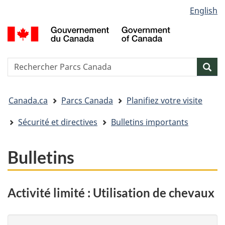
Sélection
English
Passer
Passer
Passer
de
au
à
à
G
contenu
« Au
la
la
d
principal
sujet
version
C
langue
du
HTML
/
Reserche
S
Res
gouvernement »
simplifiée
G
w
o
Vous
C
Canada.ca
Parcs Canada
Planifiez votre visite
êtes
ici&nbsp;:
Sécurité et directives
Bulletins importants
Bulletins
Activité limité : Utilisation de chevaux