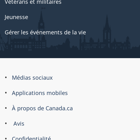
Vétérans et militaires
Jeunesse
Gérer les événements de la vie
À
Médias sociaux
propos
Applications mobiles
de
ce
À propos de Canada.ca
site
Avis
Confidentialité