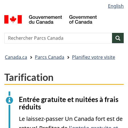
Sélection
English
Passer
Passer
Passer
de
au
à
à
G
contenu
« Au
la
la
d
principal
sujet
version
C
langue
du
HTML
/
Reserche
S
Res
gouvernement »
simplifiée
G
w
o
Vous
C
Canada.ca
Parcs Canada
Planifiez votre visite
êtes
ici&nbsp;:
Tarification
Entrée gratuite et nuitées à frais
réduits
Le laissez-passer Un Canada fort est de