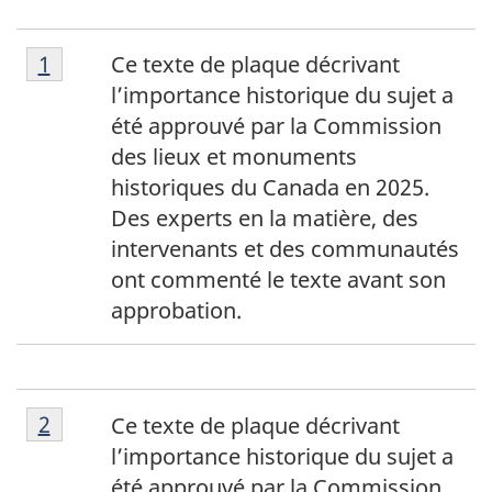
Footnote
Return to footnote
1
Ce texte de plaque décrivant
1
l’importance historique du sujet a
été approuvé par la Commission
des lieux et monuments
historiques du Canada en 2025.
Des experts en la matière, des
intervenants et des communautés
ont commenté le texte avant son
approbation.
Footnote
Return to footnote
2
Ce texte de plaque décrivant
2
l’importance historique du sujet a
été approuvé par la Commission