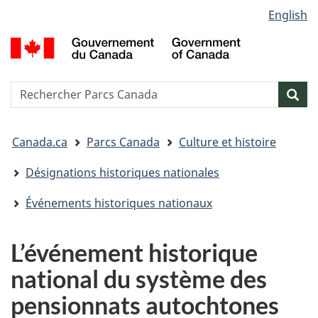
Sélection
English
Passer
Passer
Passer
de
au
à
à
G
contenu
« Au
la
la
d
principal
sujet
version
C
langue
du
HTML
/
Reserche
S
Res
gouvernement »
simplifiée
G
w
o
Vous
C
Canada.ca
Parcs Canada
Culture et histoire
êtes
ici&nbsp;:
Désignations historiques nationales
Événements historiques nationaux
L’événement historique
national du système des
pensionnats autochtones