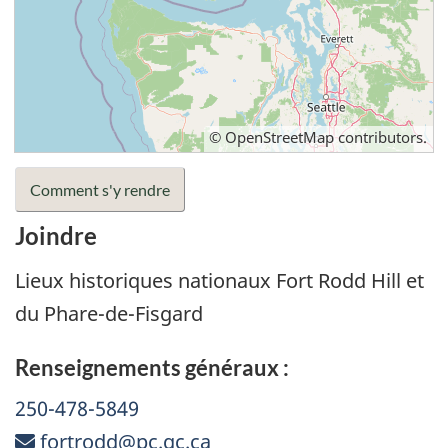
©
OpenStreetMap
contributors.
Comment s'y rendre
Joindre
Lieux historiques nationaux Fort Rodd Hill et
du Phare-de-Fisgard
Renseignements généraux :
Phone:
250-478-5849
Email:
fortrodd@pc.gc.ca