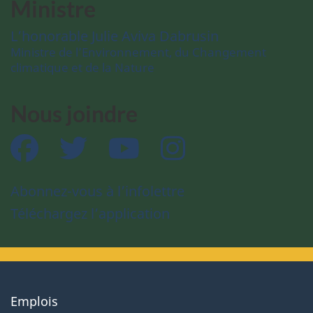
Ministre
L’honorable Julie Aviva Dabrusin
Ministre de l’Environnement, du Changement
climatique et de la Nature
Nous joindre
Facebook
Twitter
YouTube
Instagram
Abonnez-vous à l’infolettre
Téléchargez l’application
About
Emplois