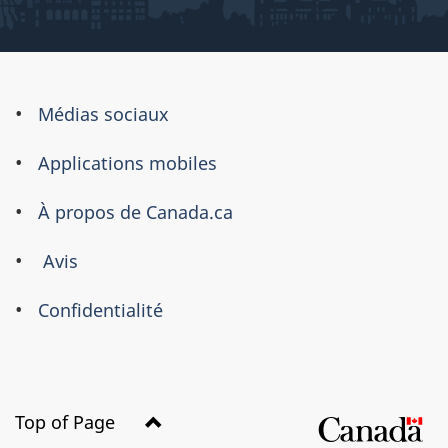
À
Médias sociaux
propos
Applications mobiles
de
ce
À propos de Canada.ca
site
Avis
Confidentialité
Top of Page