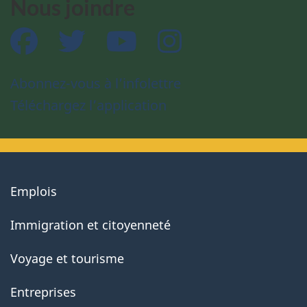
Nous joindre
Facebook
Twitter
YouTube
Instagram
Abonnez-vous à l’infolettre
Téléchargez l’application
About
Emplois
government
Immigration et citoyenneté
Voyage et tourisme
Entreprises