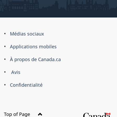
À
Médias sociaux
propos
Applications mobiles
de
ce
À propos de Canada.ca
site
Avis
Confidentialité
Top of Page