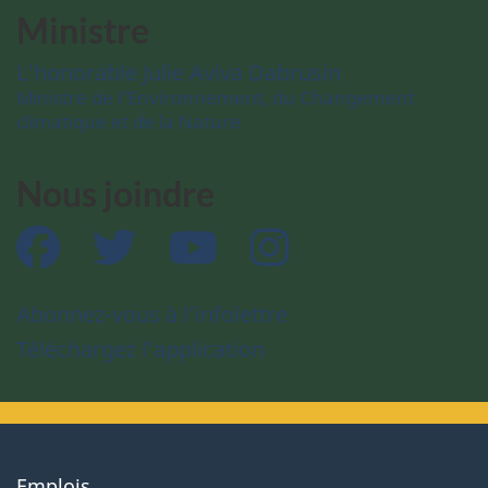
Ministre
L’honorable Julie Aviva Dabrusin
Ministre de l’Environnement, du Changement
climatique et de la Nature
Nous joindre
Facebook
Twitter
YouTube
Instagram
Abonnez-vous à l’infolettre
Téléchargez l’application
About
Emplois