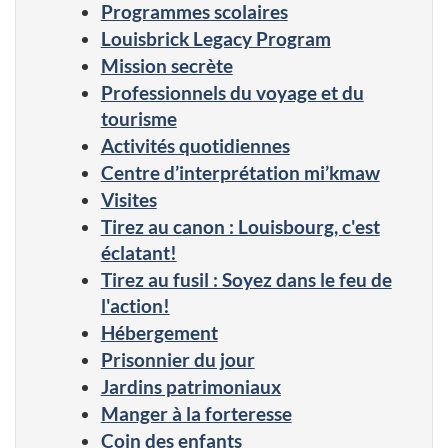
Programmes scolaires
Louisbrick Legacy Program
Mission secrète
Professionnels du voyage et du
tourisme
Activités quotidiennes
Centre d’interprétation mi’kmaw
Visites
Tirez au canon : Louisbourg, c'est
éclatant!
Tirez au fusil : Soyez dans le feu de
l'action!
Hébergement
Prisonnier du jour
Jardins patrimoniaux
Manger à la forteresse
Coin des enfants