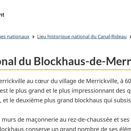
Passer
Passer
Passer
au
à
à
Gouvernement
Reserche
contenu
« Au
la
du
principal
sujet
version
Canada
du
HTML
/
ues nationaux
Lieu historique national du Canal-Rideau
gouvernement »
simplifiée
Government
of
Canada
onal du Blockhaus-de-Merri
Merrickville au cœur du village de Merrickville, à
est le plus grand et le plus impressionnant des 
, et le deuxième plus grand blockhaus qui subsi
is murs de maçonnerie au rez-de-chaussée et ses
blockhaus conserve un grand nombre de ses éléme