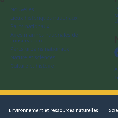
Nouvelles
L
M
Lieux historiques nationaux
C
Parcs nationaux
Aires marines nationales de
conservation
Parcs urbains nationaux
Nature et sciences
Culture et histoire
A
T
Environnement et ressources naturelles
Sci