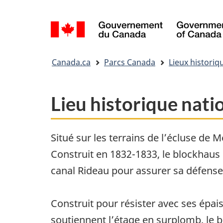
Sélection
de
la
Vous
langue
Canada.ca
Parcs Canada
Lieux historiq
êtes
ici&nbsp;:
Lieu historique nati
Situé sur les terrains de l’écluse de 
Construit en 1832-1833, le blockhaus 
canal Rideau pour assurer sa défense
Construit pour résister avec ses épa
soutiennent l’étage en surplomb, le 