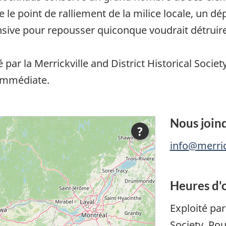
e le point de ralliement de la milice locale, un dé
nsive pour repousser quiconque voudrait détruire
par la Merrickville and District Historical Society 
 immédiate.
Nous join
?
info@merric
Heures d'
Exploité par
Society. Pou