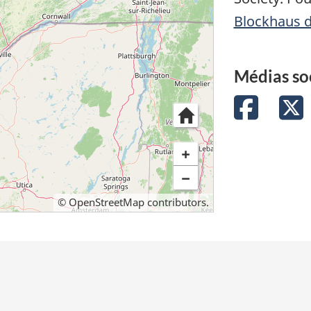
Blockhaus d
Médias so
Facebo
T
+
−
©
OpenStreetMap
contributors.