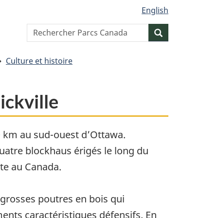
English
Search
Resercher
website
Culture et histoire
ckville
 60 km au sud-ouest d’Ottawa.
quatre blockhaus érigés le long du
ste au Canada.
 grosses poutres en bois qui
nts caractéristiques défensifs. En