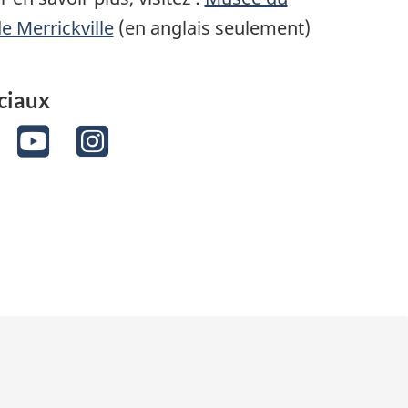
e Merrickville
(en anglais seulement)
ciaux
ok
witter
YouTube
Instagram