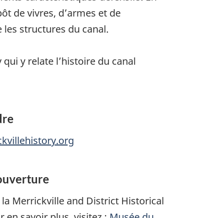
pôt de vivres, d’armes et de
 les structures du canal.
qui y relate l’histoire du canal
dre
kvillehistory.org
ouverture
 la Merrickville and District Historical
r en savoir plus, visitez :
Musée du