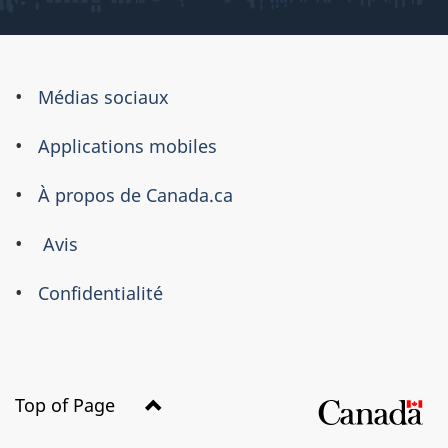
À
Médias sociaux
propos
Applications mobiles
de
ce
À propos de Canada.ca
site
Avis
Confidentialité
Top of Page