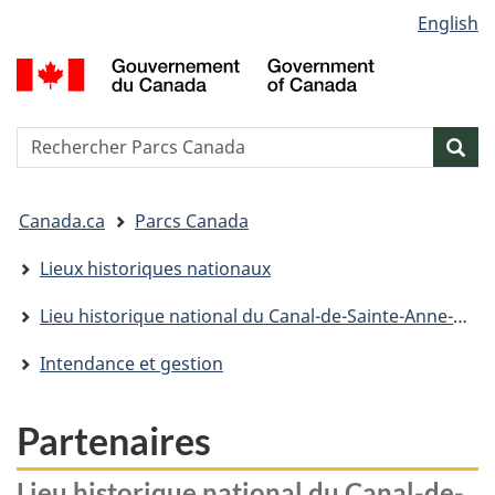
Sélection
English
Passer
Passer
Passer
de
au
à
à
G
contenu
« Au
la
la
d
principal
sujet
version
C
langue
du
HTML
/
Reserche
S
Res
gouvernement »
simplifiée
G
w
o
Vous
C
Canada.ca
Parcs Canada
êtes
ici&nbsp;:
Lieux historiques nationaux
Lieu historique national du Canal-de-Sainte-Anne-de-Bellevue
Intendance et gestion
Partenaires
Lieu historique national du Canal-de-