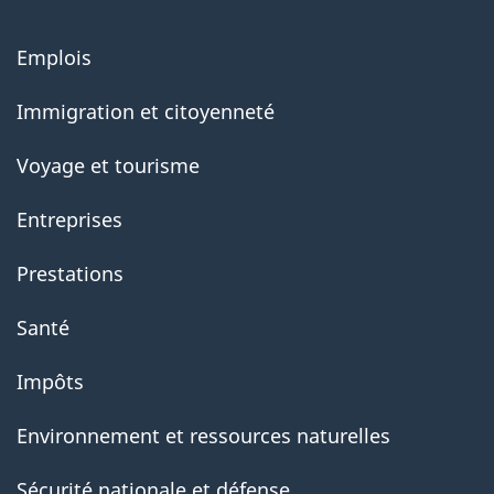
About
Emplois
government
Immigration et citoyenneté
Voyage et tourisme
Entreprises
Prestations
Santé
Impôts
Environnement et ressources naturelles
Sécurité nationale et défense