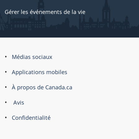
Gérer les événements de la vie
À
Médias sociaux
propos
Applications mobiles
de
ce
À propos de Canada.ca
site
Avis
Confidentialité