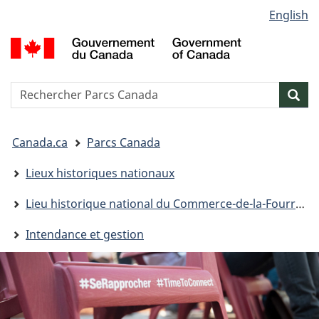
Sélection
English
Passer
Passer
Passer
de
au
à
à
G
contenu
« Au
la
la
d
principal
sujet
version
C
langue
du
HTML
/
Reserche
S
Res
gouvernement »
simplifiée
G
w
o
Vous
C
Canada.ca
Parcs Canada
êtes
ici&nbsp;:
Lieux historiques nationaux
Lieu historique national du Commerce-de-la-Fourrure-à-Lachine
Intendance et gestion