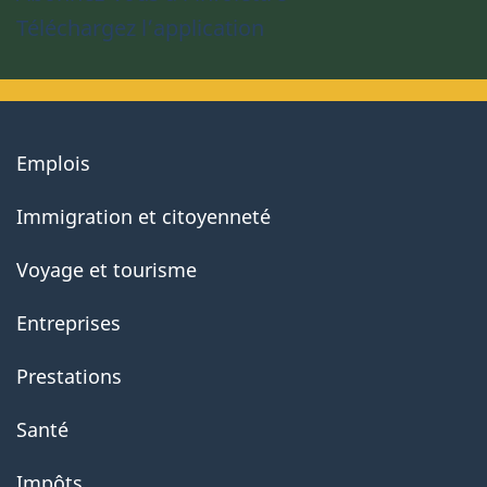
Téléchargez l’application
About
Emplois
government
Immigration et citoyenneté
Voyage et tourisme
Entreprises
Prestations
Santé
Impôts