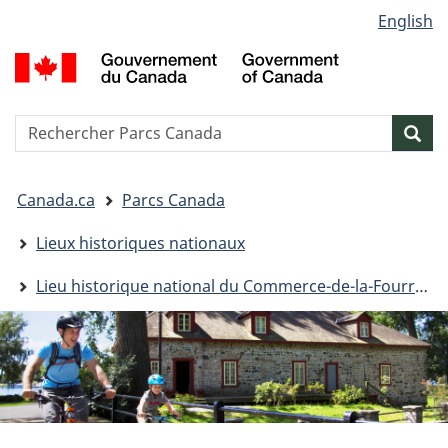
Sélection
English
Passer
Passer
Passer
de
au
à
à
G
contenu
« Au
la
la
d
principal
sujet
version
C
langue
du
HTML
/
Reserche
S
Res
gouvernement »
simplifiée
G
w
o
Vous
C
Canada.ca
Parcs Canada
êtes
ici&nbsp;:
Lieux historiques nationaux
Lieu historique national du Commerce-de-la-Fourrure-à-Lachine