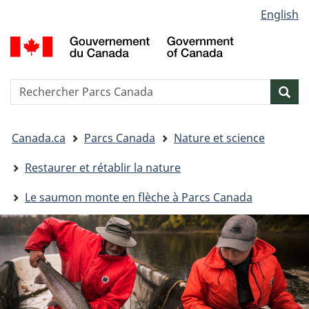
Sélection
English
Passer
Passer
Passer
de
au
à
à
G
contenu
« Au
la
la
d
principal
sujet
version
C
langue
du
HTML
/
Reserche
S
Res
gouvernement »
simplifiée
G
w
o
Vous
C
Canada.ca
Parcs Canada
Nature et science
êtes
ici&nbsp;:
Restaurer et rétablir la nature
Le saumon monte en flèche à Parcs Canada