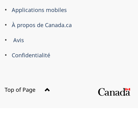
propos
Applications mobiles
de
ce
À propos de Canada.ca
site
Avis
Confidentialité
Top of Page