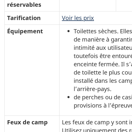
réservables
des
Glaciers
Tarification
Voir les prix
Équipement
Toilettes sèches. Elle
de manière à garantir
intimité aux utilisate
toutefois être entour
enceinte fermée. Il s’
de toilette le plus 
installé dans les cam
l’arrière-pays.
de perches ou de casi
provisions à l’épreuv
Feux de camp
Les feux de camp y sont in
Utilisez uniquement des 