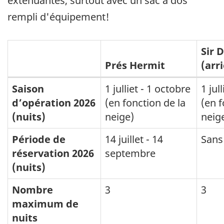
exténuantes, surtout avec un sac à dos
rempli d'équipement!
Sir 
Prés Hermit
(arr
Campings
Saison
1 julliet - 1 octobre
1 jul
d’opération 2026
(en fonction de la
(en f
dans
(nuits)
neige)
neig
l'arrière-
pays
Période de
14 juillet - 14
Sans
réservation 2026
septembre
du
(nuits)
Parc
national
Nombre
3
3
maximum de
du
nuits
Canada