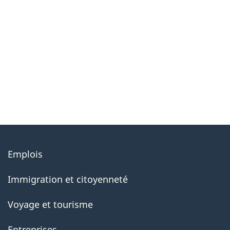
About
Emplois
government
Immigration et citoyenneté
Voyage et tourisme
Entreprises