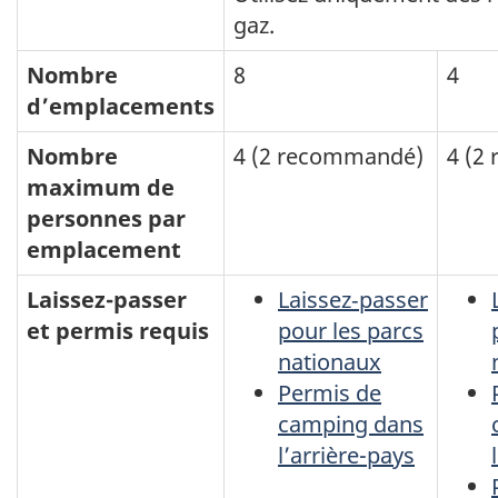
gaz.
Nombre
8
4
d’emplacements
Nombre
4 (2 recommandé)
4 (2
maximum de
personnes par
emplacement
Laissez-passer
Laissez‑passer
et permis requis
pour les parcs
nationaux
Permis de
camping dans
l’arrière-pays