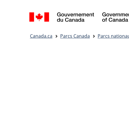
Sélection
de
la
Vous
langue
Canada.ca
Parcs Canada
Parcs nationa
êtes
ici&nbsp;: