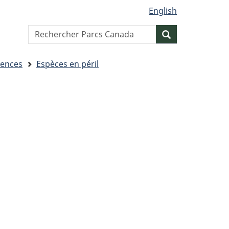
English
Search
Resercher
website
iences
Espèces en péril