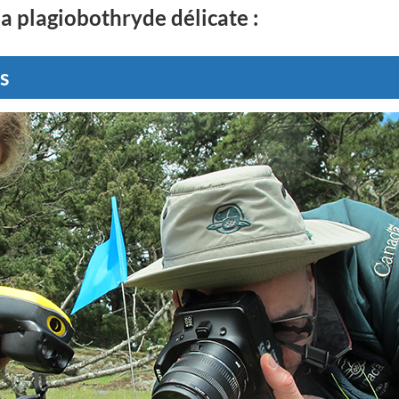
la plagiobothryde délicate :
s