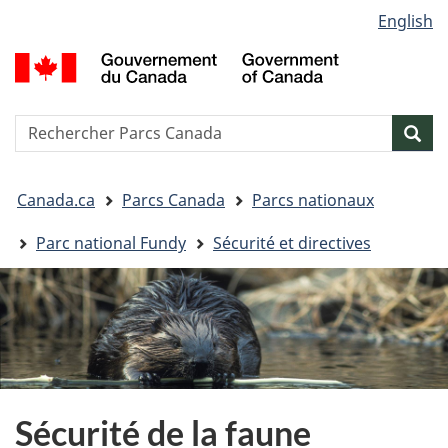
Sélection
English
Passer
Passer
Passer
de
au
à
à
G
contenu
« Au
la
la
d
principal
sujet
version
C
langue
du
HTML
/
Reserche
S
Res
gouvernement »
simplifiée
G
w
o
Vous
C
Canada.ca
Parcs Canada
Parcs nationaux
êtes
ici&nbsp;:
Parc national Fundy
Sécurité et directives
Sécurité de la faune