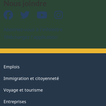
Nous joindre
Facebook
Twitter
YouTube
Instagram
Abonnez-vous à l’infolettre
Téléchargez l’application
About
Emplois
government
Immigration et citoyenneté
Voyage et tourisme
Entreprises