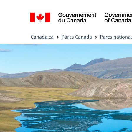
Sélection
de
la
Vous
langue
Canada.ca
Parcs Canada
Parcs nationa
êtes
ici&nbsp;: