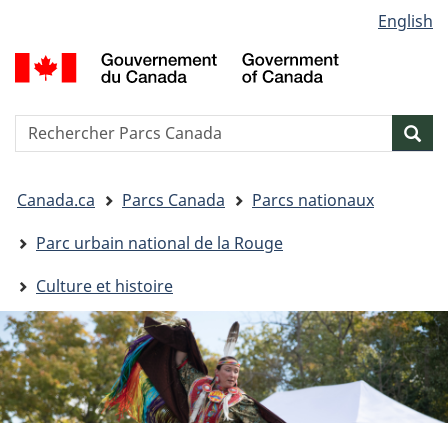
Sélection
English
Passer
Passer
Passer
de
au
à
à
G
contenu
« Au
la
la
d
principal
sujet
version
C
langue
du
HTML
/
Reserche
S
Res
gouvernement »
simplifiée
G
w
o
Vous
C
Canada.ca
Parcs Canada
Parcs nationaux
êtes
ici&nbsp;:
Parc urbain national de la Rouge
Culture et histoire