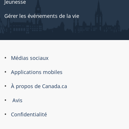
Jeunesse
Gérer les événements de la vie
À
Médias sociaux
propos
Applications mobiles
de
ce
À propos de Canada.ca
site
Avis
Confidentialité