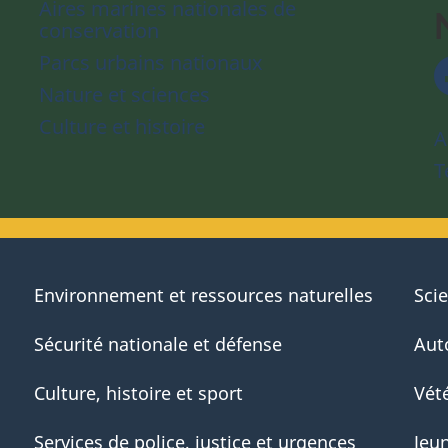
Aires marines nationales de
conservation
Parcs urbains nationaux
Nature et sciences
Culture et histoire
A
T
Environnement et ressources naturelles
Sci
Sécurité nationale et défense
Aut
Culture, histoire et sport
Vété
Services de police, justice et urgences
Jeu