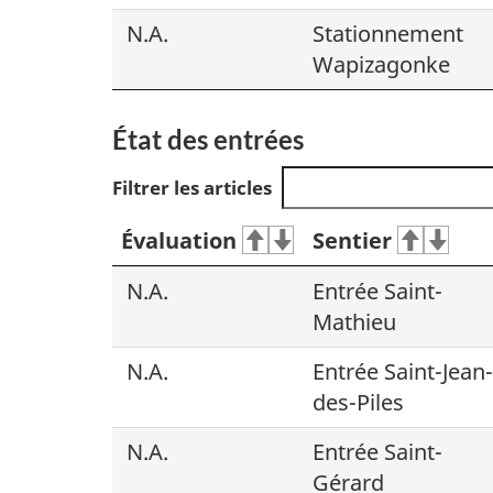
N.A.
Stationnement
Wapizagonke
État des entrées
Filtrer les articles
Évaluation
Sentier
N.A.
Entrée Saint-
Mathieu
N.A.
Entrée Saint-Jean-
des-Piles
N.A.
Entrée Saint-
Gérard