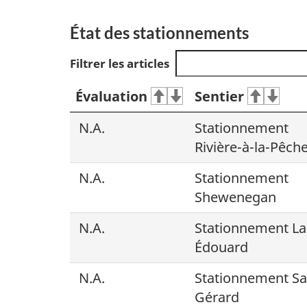
État des stationnements
Filtrer les articles
Évaluation
Sentier
N.A.
Stationnement
Rivière-à-la-Pêch
N.A.
Stationnement
Shewenegan
N.A.
Stationnement La
Édouard
N.A.
Stationnement Sa
Gérard