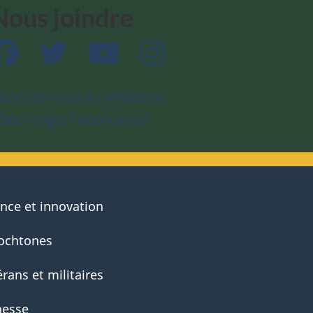
Nous joindre
Facebook
Twitter
YouTube
Instagram
bonnez-vous à l’infolettre
éléchargez l’application
ence et innovation
ochtones
rans et militaires
nesse