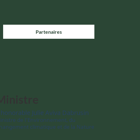
Partenaires
Ministre
’honorable Julie Aviva Dabrusin
inistre de l’Environnement, du
hangement climatique et de la Nature