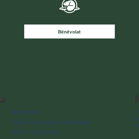
Bénévolat
da
Nouvelles
L
M
Lieux historiques nationaux
C
Parcs nationaux