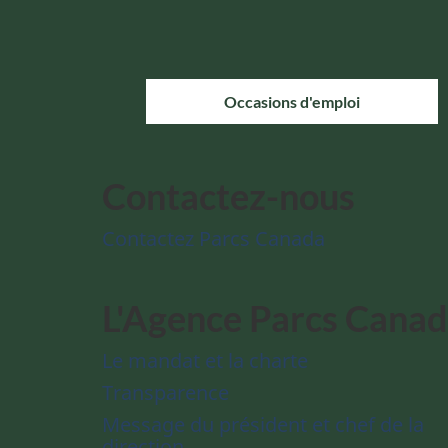
Occasions d'emploi
Contactez-nous
Contactez Parcs Canada
L'Agence Parcs Cana
Le mandat et la charte
Transparence
Message du président et chef de la
direction