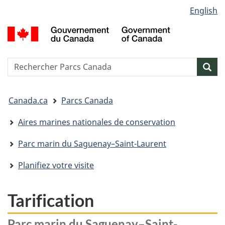
Sélection
English
Passer
Passer
Passer
de
au
à
à
G
contenu
« Au
la
la
d
principal
sujet
version
C
langue
du
HTML
/
Reserche
S
Res
gouvernement »
simplifiée
G
w
o
Vous
C
Canada.ca
Parcs Canada
êtes
ici&nbsp;:
Aires marines nationales de conservation
Parc marin du Saguenay–Saint-Laurent
Planifiez votre visite
Tarification
Parc marin du Saguenay–Saint-