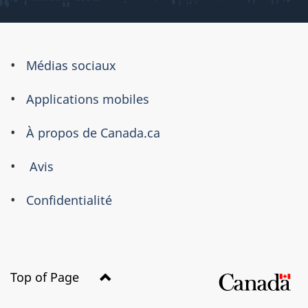
À
Médias sociaux
propos
Applications mobiles
de
ce
À propos de Canada.ca
site
Avis
Confidentialité
Top of Page