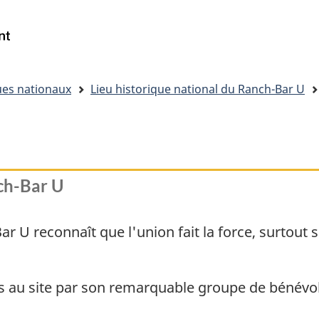
Passer
Passer
Passer
au
à
à
Gouvernement
Reserche
contenu
« Au
la
du
principal
sujet
version
Canada
du
HTML
/
ues nationaux
Lieu historique national du Ranch-Bar U
gouvernement »
simplifiée
Government
of
Canada
ch-Bar U
ar U reconnaît que l'union fait la force, surtout 
s au site par son remarquable groupe de bénévol