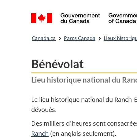
Sélection
de
la
Vous
langue
Canada.ca
Parcs Canada
Lieux historiq
êtes
ici&nbsp;:
Bénévolat
Lieu historique national du Ran
Le lieu historique national du Ranch-B
dévoués.
Des milliers d'heures sont consacrée
Ranch
(en anglais seulement).