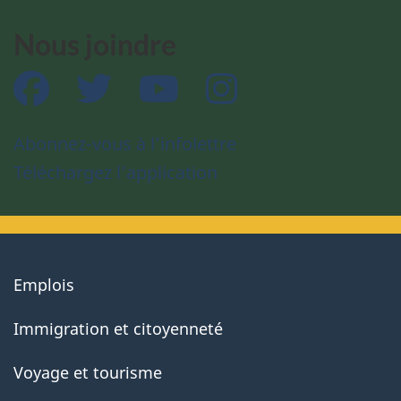
Nous joindre
Facebook
Twitter
YouTube
Instagram
Abonnez-vous à l’infolettre
Téléchargez l’application
About
Emplois
government
Immigration et citoyenneté
Voyage et tourisme